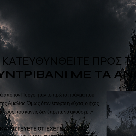
ΚΑΤΕΥΘΥΝΘΕΙΤΕ ΠΡΟΣ Τ
ΥΝΤΡΙΒΑΝΙ ΜΕ ΤΑ Α
τά από τον Πύργο ήταν το πρώτο πράγμα που
 της Αμαλίας. Όμως όταν έπεφτε η νύχτα, ο ήχος
θύρους που κανείς δεν έπρεπε να ακούσει…»
ΑΙ ΠΙΣΤΕΥΕΤΕ ΟΤΙ ΕΧΕΤΕ ΛΥΣΕΙ ΤΟ