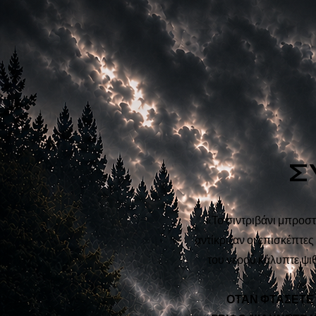
Σ
«Το σιντριβάνι μπροσ
αντίκριζαν οι επισκέπτες
του νερού κάλυπτε ψι
ΟΤΑΝ ΦΤΑΣΕΤΕ Κ